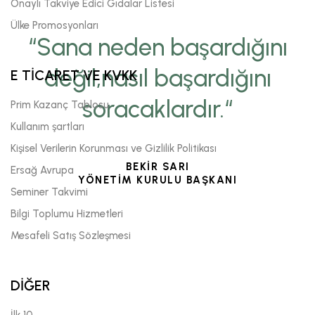
Onaylı Takviye Edici Gıdalar Listesi
Ülke Promosyonları
“Sana neden başardığını
değil,nasıl başardığını
E TİCARET VE KVKK
soracaklardır.“
Prim Kazanç Tablosu
Kullanım şartları
Kişisel Verilerin Korunması ve Gizlilik Politikası
BEKİR SARI
Ersağ Avrupa
YÖNETİM KURULU BAŞKANI
Seminer Takvimi
Bilgi Toplumu Hizmetleri
Mesafeli Satış Sözleşmesi
DİĞER
İlk 10