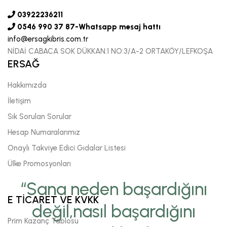
03922236211
0546 990 37 87-Whatsapp mesaj hattı
info@ersagkibris.com.tr
NİDAİ CABACA SOK DÜKKAN:1 NO:3/A-2 ORTAKÖY/LEFKOŞA
ERSAĞ
Hakkımızda
İletişim
Sık Sorulan Sorular
Hesap Numaralarımız
Onaylı Takviye Edici Gıdalar Listesi
Ülke Promosyonları
“Sana neden başardığını
E TİCARET VE KVKK
değil,nasıl başardığını
Prim Kazanç Tablosu