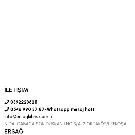
İLETİŞİM
03922236211
0546 990 37 87-Whatsapp mesaj hattı
info@ersagkibris.com.tr
NİDAİ CABACA SOK DÜKKAN:1 NO:3/A-2 ORTAKÖY/LEFKOŞA
ERSAĞ