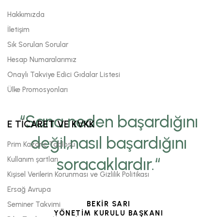
Hakkımızda
İletişim
Sık Sorulan Sorular
Hesap Numaralarımız
Onaylı Takviye Edici Gıdalar Listesi
Ülke Promosyonları
“Sana neden başardığını
E TİCARET VE KVKK
değil,nasıl başardığını
Prim Kazanç Tablosu
soracaklardır.“
Kullanım şartları
Kişisel Verilerin Korunması ve Gizlilik Politikası
Ersağ Avrupa
BEKİR SARI
Seminer Takvimi
YÖNETİM KURULU BAŞKANI