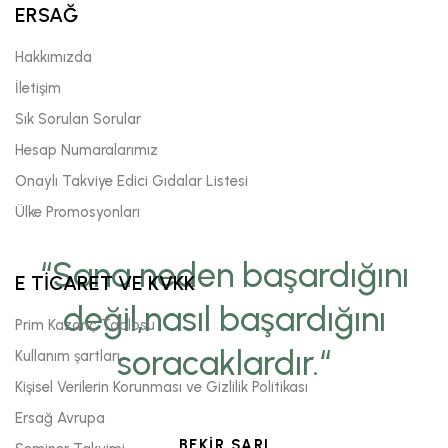
ERSAĞ
Hakkımızda
İletişim
Sık Sorulan Sorular
Hesap Numaralarımız
Onaylı Takviye Edici Gıdalar Listesi
Ülke Promosyonları
“Sana neden başardığını
E TİCARET VE KVKK
değil,nasıl başardığını
Prim Kazanç Tablosu
soracaklardır.“
Kullanım şartları
Kişisel Verilerin Korunması ve Gizlilik Politikası
Ersağ Avrupa
BEKİR SARI