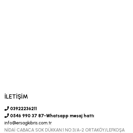
İLETİŞİM
03922236211
0546 990 37 87-Whatsapp mesaj hattı
info@ersagkibris.com.tr
NİDAİ CABACA SOK DÜKKAN:1 NO:3/A-2 ORTAKÖY/LEFKOŞA