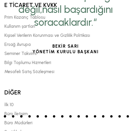
E TİCARET VE KVKK
değil,nasıl başardığını
Prim Kazanç Tablosu
soracaklardır.“
Kullanım şartları
Kişisel Verilerin Korunması ve Gizlilik Politikası
Ersağ Avrupa
BEKİR SARI
YÖNETİM KURULU BAŞKANI
Seminer Takvimi
Bilgi Toplumu Hizmetleri
Mesafeli Satış Sözleşmesi
DİĞER
İlk 10
Büro İletişim
Büro Müdürleri