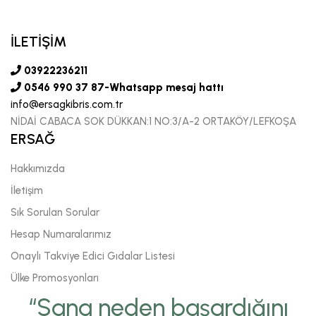
İLETİŞİM
03922236211
0546 990 37 87-Whatsapp mesaj hattı
info@ersagkibris.com.tr
NİDAİ CABACA SOK DÜKKAN:1 NO:3/A-2 ORTAKÖY/LEFKOŞA
ERSAĞ
Hakkımızda
İletişim
Sık Sorulan Sorular
Hesap Numaralarımız
Onaylı Takviye Edici Gıdalar Listesi
Ülke Promosyonları
“Sana neden başardığını