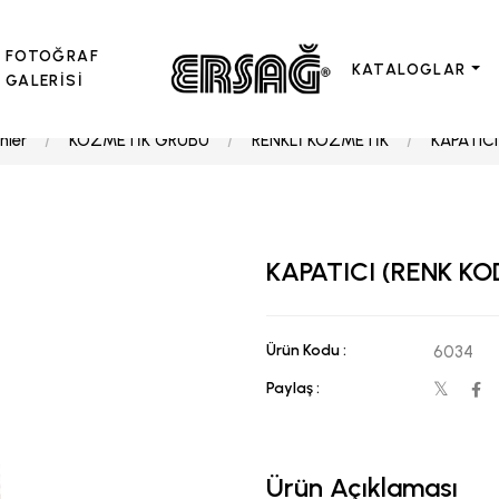
FOTOĞRAF
KATALOGLAR
GALERİSİ
nler
KOZMETİK GRUBU
RENKLİ KOZMETİK
KAPATICI
KAPATICI (RENK KO
Ürün Kodu :
6034
Paylaş :
Ürün Açıklaması