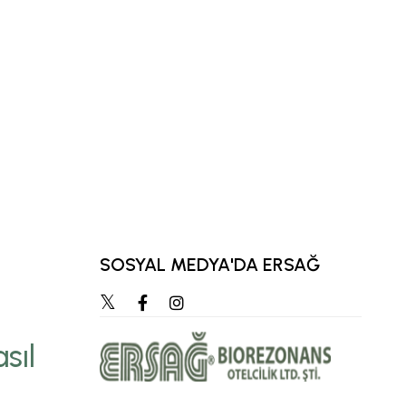
SOSYAL MEDYA'DA ERSAĞ
“Zihnimizde en çok ca
hedef, zamanla öz
sıl
parçaya dönüşür.