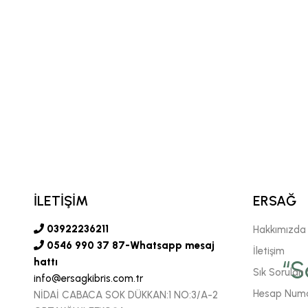
İLETİŞİM
ERSAĞ
03922236211
Hakkımızda
0546 990 37 87-Whatsapp mesaj
İletişim
vgili şirketimiz Ersağ' a
hattı
“S
Sık Sorulan 
info@ersagkibris.com.tr
 sonsuz inancımızı
Hesap Numa
NİDAİ CABACA SOK DÜKKAN:1 NO:3/A-2