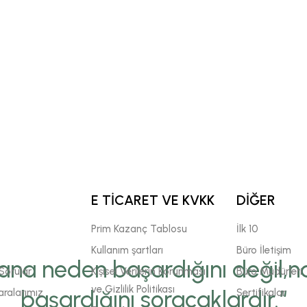
E TİCARET VE KVKK
DİĞER
Prim Kazanç Tablosu
İlk 10
Kullanım şartları
Büro İletişim
ana neden başardığını değil,na
Sorular
Kişisel Verilerin Korunması
Büro Müdürleri
ve Gizlilik Politikası
başardığını soracaklardır.“
ralarımız
Sertifikalar