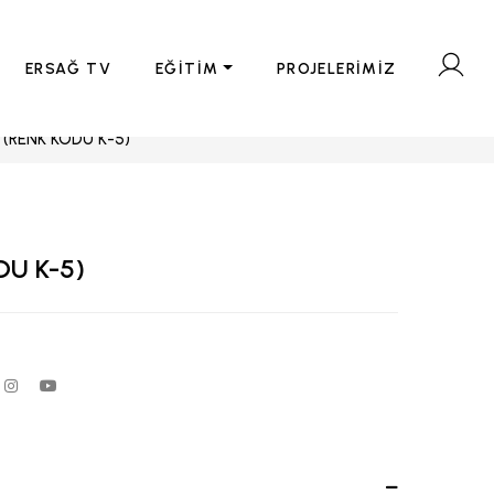
ERSAĞ TV
EĞİTİM
PROJELERİMİZ
 (RENK KODU K-5)
DU K-5)