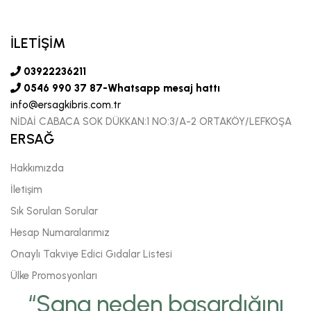
İLETİŞİM
03922236211
0546 990 37 87-Whatsapp mesaj hattı
info@ersagkibris.com.tr
NİDAİ CABACA SOK DÜKKAN:1 NO:3/A-2 ORTAKÖY/LEFKOŞA
ERSAĞ
Hakkımızda
İletişim
Sık Sorulan Sorular
Hesap Numaralarımız
Onaylı Takviye Edici Gıdalar Listesi
Ülke Promosyonları
“Sana neden başardığını