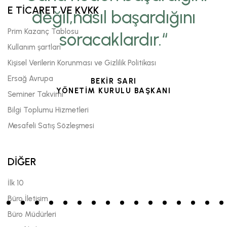
E TİCARET VE KVKK
değil,nasıl başardığını
Prim Kazanç Tablosu
soracaklardır.“
Kullanım şartları
Kişisel Verilerin Korunması ve Gizlilik Politikası
Ersağ Avrupa
BEKİR SARI
YÖNETİM KURULU BAŞKANI
Seminer Takvimi
Bilgi Toplumu Hizmetleri
Mesafeli Satış Sözleşmesi
DİĞER
İlk 10
Büro İletişim
Büro Müdürleri