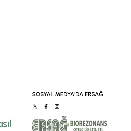
SOSYAL MEDYA'DA ERSAĞ
“Zihnimizde en çok ca
hedef, zamanla öz
sıl