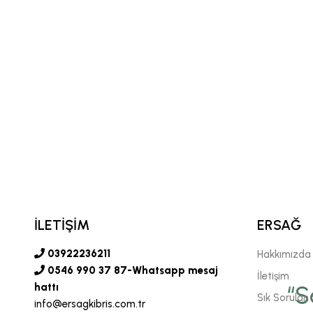
İLETİŞİM
ERSAĞ
03922236211
Hakkımızda
0546 990 37 87-Whatsapp mesaj
İletişim
vgili şirketimiz Ersağ' a
hattı
“S
Sık Sorulan 
info@ersagkibris.com.tr