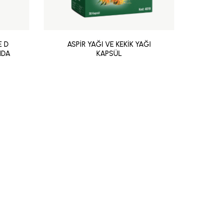
E D
ASPİR YAĞI VE KEKİK YAĞI
AS
IDA
KAPSÜL