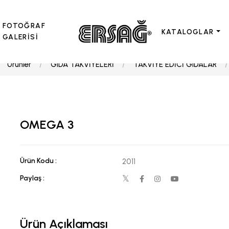
FOTOĞRAF
KATALOGLAR
GALERİSİ
Ürünler
GIDA TAKVİYELERİ
TAKVİYE EDİCİ GIDALAR
OMEGA 3
Ürün Kodu :
2011
Paylaş :
Ürün Açıklaması