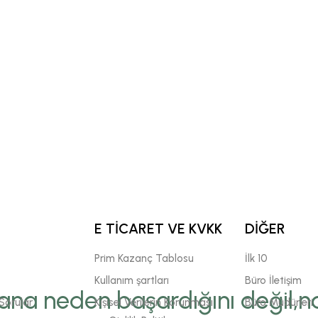
E TİCARET VE KVKK
DİĞER
Prim Kazanç Tablosu
İlk 10
Kullanım şartları
Büro İletişim
ana neden başardığını değil,na
Sorular
Kişisel Verilerin Korunması
Büro Müdürleri