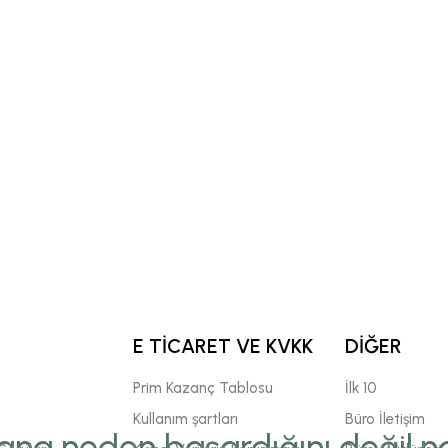
E TİCARET VE KVKK
DİĞER
Prim Kazanç Tablosu
İlk 10
Kullanım şartları
Büro İletişim
ana neden başardığını değil,na