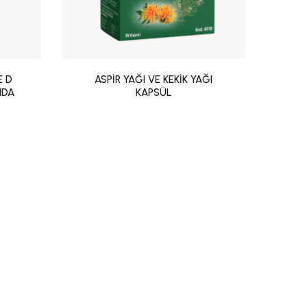
E D
ASPİR YAĞI VE KEKİK YAĞI
AS
IDA
KAPSÜL