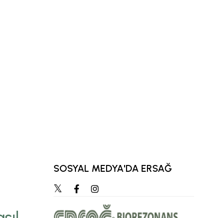
SOSYAL MEDYA'DA ERSAĞ
“Zihnimizde en çok ca
hedef, zamanla öz
sıl