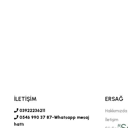
İLETİŞİM
ERSAĞ
03922236211
Hakkımızda
0546 990 37 87-Whatsapp mesaj
İletişim
vgili şirketimiz Ersağ' a
hattı
“S