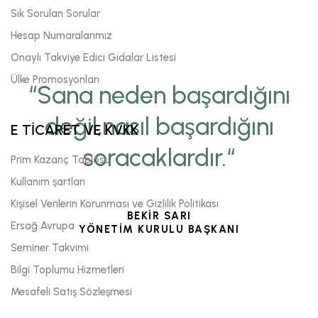
Sık Sorulan Sorular
Hesap Numaralarımız
Onaylı Takviye Edici Gıdalar Listesi
Ülke Promosyonları
“Sana neden başardığını
değil,nasıl başardığını
E TİCARET VE KVKK
soracaklardır.“
Prim Kazanç Tablosu
Kullanım şartları
Kişisel Verilerin Korunması ve Gizlilik Politikası
BEKİR SARI
Ersağ Avrupa
YÖNETİM KURULU BAŞKANI
Seminer Takvimi
Bilgi Toplumu Hizmetleri
Mesafeli Satış Sözleşmesi