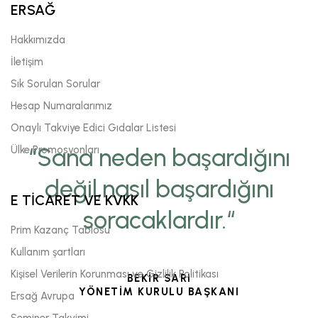
ERSAĞ
Hakkımızda
İletişim
Sık Sorulan Sorular
Hesap Numaralarımız
Onaylı Takviye Edici Gıdalar Listesi
Ülke Promosyonları
“Sana neden başardığını
değil,nasıl başardığını
E TİCARET VE KVKK
soracaklardır.“
Prim Kazanç Tablosu
Kullanım şartları
Kişisel Verilerin Korunması ve Gizlilik Politikası
BEKİR SARI
YÖNETİM KURULU BAŞKANI
Ersağ Avrupa
Seminer Takvimi