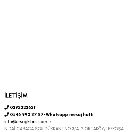
İLETİŞİM
03922236211
0546 990 37 87-Whatsapp mesaj hattı
info@ersagkibris.com.tr
NİDAİ CABACA SOK DÜKKAN:1 NO:3/A-2 ORTAKÖY/LEFKOŞA