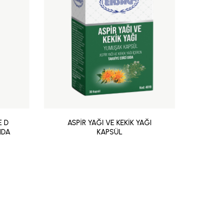
E D
ASPİR YAĞI VE KEKİK YAĞI
AS
IDA
KAPSÜL