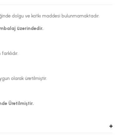
eriğinde dolgu ve katkı maddesi bulunmamaktadır.
ambalaj üzerindedir.
arklıdır.
un olarak üretilmiştir.
de Üretilmiştir.