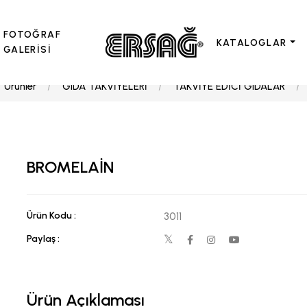
FOTOĞRAF
KATALOGLAR
GALERİSİ
Ürünler
GIDA TAKVİYELERİ
TAKVİYE EDİCİ GIDALAR
BROMELAİN
Ürün Kodu :
3011
Paylaş :
Ürün Açıklaması