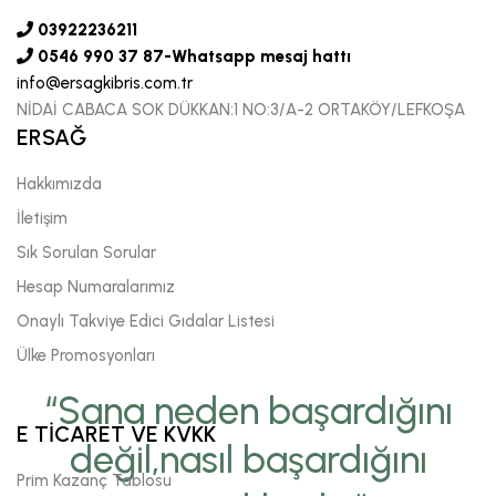
03922236211
0546 990 37 87-Whatsapp mesaj hattı
info@ersagkibris.com.tr
NİDAİ CABACA SOK DÜKKAN:1 NO:3/A-2 ORTAKÖY/LEFKOŞA
ERSAĞ
Hakkımızda
İletişim
Sık Sorulan Sorular
Hesap Numaralarımız
Onaylı Takviye Edici Gıdalar Listesi
Ülke Promosyonları
“Sana neden başardığını
E TİCARET VE KVKK
değil,nasıl başardığını
Prim Kazanç Tablosu