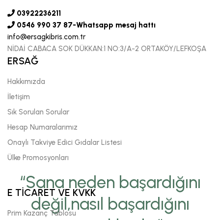
03922236211
0546 990 37 87-Whatsapp mesaj hattı
info@ersagkibris.com.tr
NİDAİ CABACA SOK DÜKKAN:1 NO:3/A-2 ORTAKÖY/LEFKOŞA
ERSAĞ
Hakkımızda
İletişim
Sık Sorulan Sorular
Hesap Numaralarımız
Onaylı Takviye Edici Gıdalar Listesi
Ülke Promosyonları
“Sana neden başardığını
E TİCARET VE KVKK
değil,nasıl başardığını
Prim Kazanç Tablosu