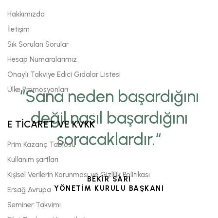
Hakkımızda
İletişim
Sık Sorulan Sorular
Hesap Numaralarımız
Onaylı Takviye Edici Gıdalar Listesi
Ülke Promosyonları
“Sana neden başardığını
değil,nasıl başardığını
E TİCARET VE KVKK
soracaklardır.“
Prim Kazanç Tablosu
Kullanım şartları
Kişisel Verilerin Korunması ve Gizlilik Politikası
BEKİR SARI
YÖNETİM KURULU BAŞKANI
Ersağ Avrupa
Seminer Takvimi