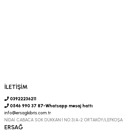
İLETİŞİM
03922236211
0546 990 37 87-Whatsapp mesaj hattı
info@ersagkibris.com.tr
NİDAİ CABACA SOK DÜKKAN:1 NO:3/A-2 ORTAKÖY/LEFKOŞA
ERSAĞ