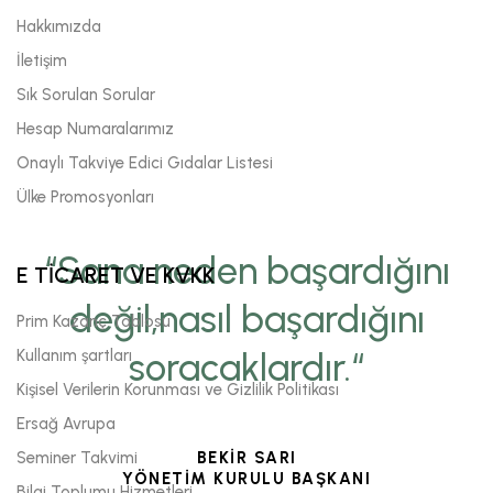
Hakkımızda
İletişim
Sık Sorulan Sorular
Hesap Numaralarımız
Onaylı Takviye Edici Gıdalar Listesi
Ülke Promosyonları
“Sana neden başardığını
E TİCARET VE KVKK
değil,nasıl başardığını
Prim Kazanç Tablosu
Kullanım şartları
soracaklardır.“
Kişisel Verilerin Korunması ve Gizlilik Politikası
Ersağ Avrupa
Seminer Takvimi
BEKİR SARI
YÖNETİM KURULU BAŞKANI
Bilgi Toplumu Hizmetleri