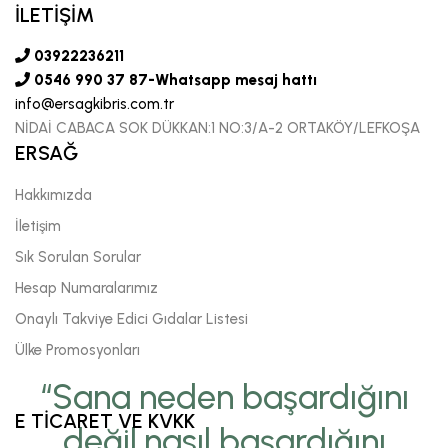
İLETİŞİM
03922236211
0546 990 37 87-Whatsapp mesaj hattı
info@ersagkibris.com.tr
NİDAİ CABACA SOK DÜKKAN:1 NO:3/A-2 ORTAKÖY/LEFKOŞA
ERSAĞ
Hakkımızda
İletişim
Sık Sorulan Sorular
Hesap Numaralarımız
Onaylı Takviye Edici Gıdalar Listesi
Ülke Promosyonları
“Sana neden başardığını
E TİCARET VE KVKK
değil,nasıl başardığını