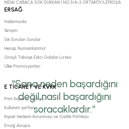
NİDAİ CABACA SOK DÜKKAN:1 NO:3/A-2 ORTAKÖY/LEFKOŞA
ERSAĞ
Hakkımızda
İletişim
Sık Sorulan Sorular
Hesap Numaralarımız
Onaylı Takviye Edici Gıdalar Listesi
Ülke Promosyonları
“Sana neden başardığını
E TİCARET VE KVKK
değil,nasıl başardığını
Prim Kazanç Tablosu
soracaklardır.“
Kullanım şartları
Kişisel Verilerin Korunması ve Gizlilik Politikası
Ersağ Avrupa