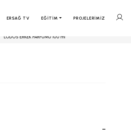
ERSAĞ TV
EĞİTİM
PROJELERİMİZ
LODOS ERKEK PARFÜMÜ 100 ml