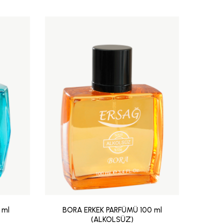
 ml
BORA ERKEK PARFÜMÜ 100 ml
KUZ
(ALKOLSÜZ)