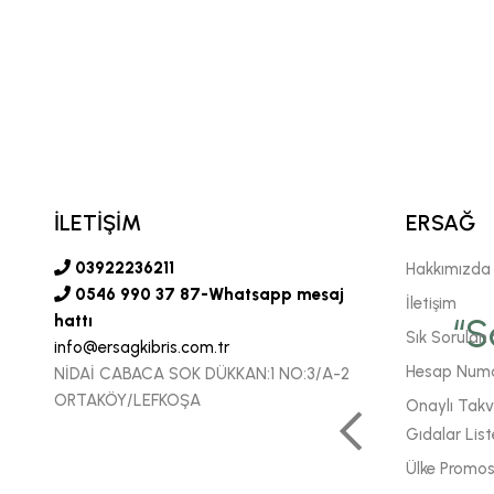
İLETİŞİM
ERSAĞ
03922236211
Hakkımızda
0546 990 37 87-Whatsapp mesaj
İletişim
vgili şirketimiz Ersağ' a
hattı
“S
Sık Sorulan 
info@ersagkibris.com.tr
 sonsuz inancımızı
Hesap Numa
NİDAİ CABACA SOK DÜKKAN:1 NO:3/A-2
ORTAKÖY/LEFKOŞA
Onaylı Takvi
 daha fazla enerjiyle
Gıdalar List
m için çok önemlidir."
Ülke Promos