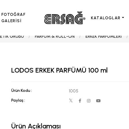
FOTOĞRAF
KATALOGLAR
GALERİSİ
ETİK GRUBU
PARFÜM & ROLL-ON
ERKEK PARFÜMLERİ
LODOS ERKEK PARFÜMÜ 100 ml
Ürün Kodu :
1005
Paylaş :
Ürün Açıklaması