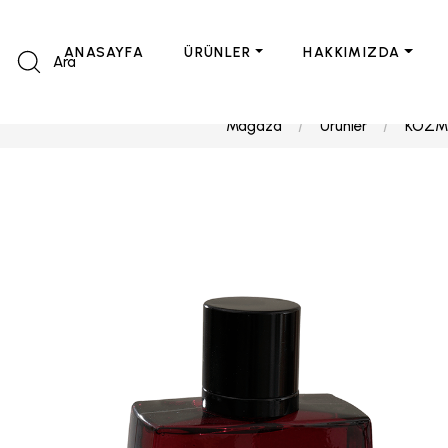
ANASAYFA
ÜRÜNLER
HAKKIMIZDA
Ara
Mağaza
Ürünler
KOZM