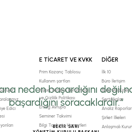
E TİCARET VE KVKK
DİĞER
Prim Kazanç Tablosu
İlk 10
Kullanım şartları
Büro İletişim
ana neden başardığını değil,na
Sorular
Kişisel Verilerin Korunması
Büro Müdürleri
ve Gizlilik Politikası
başardığını soracaklardır.“
ralarımız
Sertifikalar
Ersağ Avrupa
ye Edici
Analiz Raporlar
esi
Seminer Takvimi
Şirket İlkeleri
yonları
Bilgi Toplumu Hizmetleri
BEKİR SARI
Anlaşmalı Kuru
YÖNETİM KURULU BAŞKANI