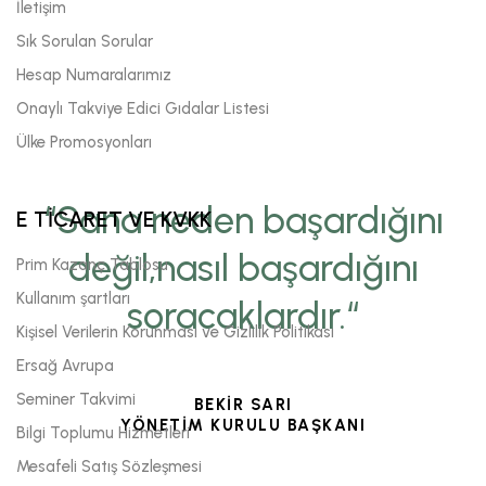
İletişim
Sık Sorulan Sorular
Hesap Numaralarımız
Onaylı Takviye Edici Gıdalar Listesi
Ülke Promosyonları
“Sana neden başardığını
E TİCARET VE KVKK
değil,nasıl başardığını
Prim Kazanç Tablosu
Kullanım şartları
soracaklardır.“
Kişisel Verilerin Korunması ve Gizlilik Politikası
Ersağ Avrupa
Seminer Takvimi
BEKİR SARI
YÖNETİM KURULU BAŞKANI
Bilgi Toplumu Hizmetleri
Mesafeli Satış Sözleşmesi