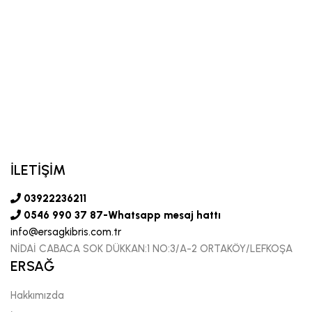
İLETİŞİM
03922236211
0546 990 37 87-Whatsapp mesaj hattı
info@ersagkibris.com.tr
NİDAİ CABACA SOK DÜKKAN:1 NO:3/A-2 ORTAKÖY/LEFKOŞA
ERSAĞ
Hakkımızda