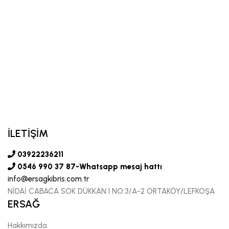
İLETİŞİM
03922236211
0546 990 37 87-Whatsapp mesaj hattı
info@ersagkibris.com.tr
NİDAİ CABACA SOK DÜKKAN:1 NO:3/A-2 ORTAKÖY/LEFKOŞA
ERSAĞ
Hakkımızda