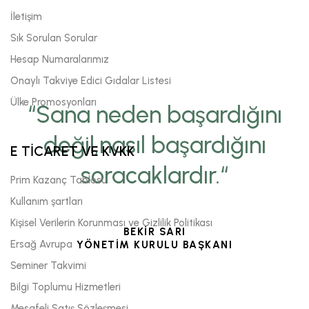
İletişim
Sık Sorulan Sorular
Hesap Numaralarımız
Onaylı Takviye Edici Gıdalar Listesi
Ülke Promosyonları
“Sana neden başardığını
değil,nasıl başardığını
E TİCARET VE KVKK
soracaklardır.“
Prim Kazanç Tablosu
Kullanım şartları
Kişisel Verilerin Korunması ve Gizlilik Politikası
BEKİR SARI
Ersağ Avrupa
YÖNETİM KURULU BAŞKANI
Seminer Takvimi
Bilgi Toplumu Hizmetleri
Mesafeli Satış Sözleşmesi