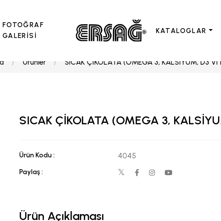
FOTOĞRAF
KATALOGLAR
GALERİSİ
a
Ürünler
SICAK ÇİKOLATA (OMEGA 3, KALSİYUM, D3 Vİ
SICAK ÇİKOLATA (OMEGA 3, KALSİYU
Ürün Kodu :
4045
Paylaş :
Ürün Açıklaması