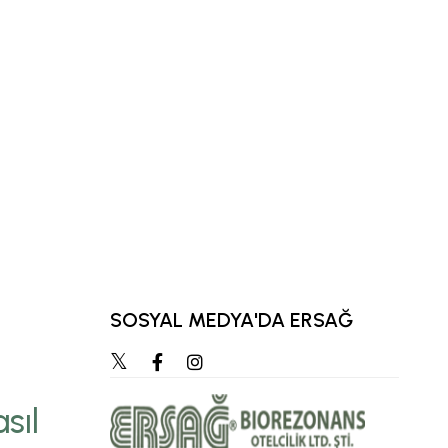
SOSYAL MEDYA'DA ERSAĞ
“Zihnimizde en çok ca
hedef, zamanla öz
sıl