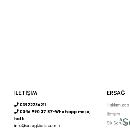
İLETİŞİM
ERSAĞ
03922236211
Hakkımızda
0546 990 37 87-Whatsapp mesaj
İletişim
vgili şirketimiz Ersağ' a
hattı
“S
Sık Sorulan 
info@ersagkibris.com.tr