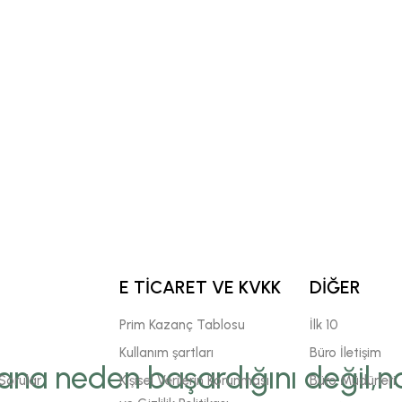
E TİCARET VE KVKK
DİĞER
Prim Kazanç Tablosu
İlk 10
Kullanım şartları
Büro İletişim
ana neden başardığını değil,na
Sorular
Kişisel Verilerin Korunması
Büro Müdürleri