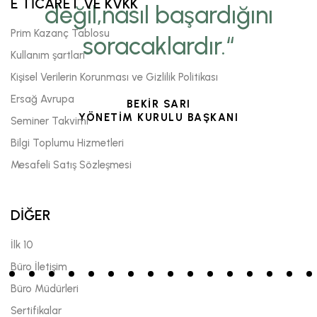
E TİCARET VE KVKK
değil,nasıl başardığını
Prim Kazanç Tablosu
soracaklardır.“
Kullanım şartları
Kişisel Verilerin Korunması ve Gizlilik Politikası
Ersağ Avrupa
BEKİR SARI
YÖNETİM KURULU BAŞKANI
Seminer Takvimi
Bilgi Toplumu Hizmetleri
Mesafeli Satış Sözleşmesi
DİĞER
İlk 10
Büro İletişim
Büro Müdürleri
Sertifikalar