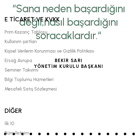
“Sana neden başardığını
E TİCARET VE KVKK
değil,nasıl başardığını
Prim Kazanç Tablosu
soracaklardır.“
Kullanım şartları
Kişisel Verilerin Korunması ve Gizlilik Politikası
Ersağ Avrupa
BEKİR SARI
YÖNETİM KURULU BAŞKANI
Seminer Takvimi
Bilgi Toplumu Hizmetleri
Mesafeli Satış Sözleşmesi
DİĞER
İlk 10
Büro İletişim