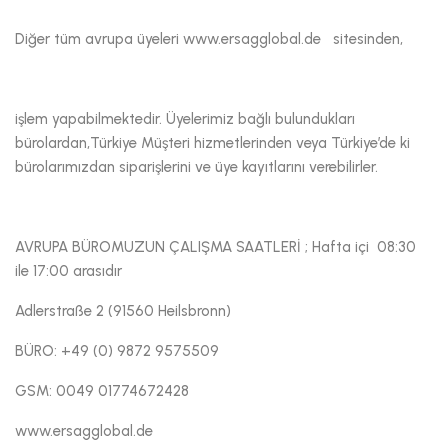
Diğer tüm avrupa üyeleri www.ersagglobal.de sitesinden,
işlem yapabilmektedir. Üyelerimiz bağlı bulundukları
bürolardan,Türkiye Müşteri hizmetlerinden veya Türkiye’de ki
bürolarımızdan siparişlerini ve üye kayıtlarını verebilirler.
AVRUPA BÜROMUZUN ÇALIŞMA SAATLERİ ; Hafta içi 08:30
ile 17:00 arasıdır
Adlerstraße 2 (91560 Heilsbronn)
BÜRO: +49 (0) 9872 9575509
GSM: 0049 01774672428
www.ersagglobal.de