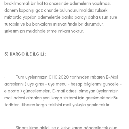
bırakılmamalı bir hafta öncesinde ödemelerin yapılması,
dönem kapanışı göz önünde bulundurulmalıdır.)Yüksek
miktarda yapılan ödemelerde banka parayı daha uzun süre
tutabilir ve bu bankaların inisiyatifinde bir durumdur,
şirketimizin müdahale etme imkanı yoktur.
5) KARGO İLE İLGİLİ ;
· Tüm üyelerimizin 01.10.2020 tarihinden itibaren E-Mail
adreslerini ( üye girisi - üye menü - hesap bilgilerimi güncelle -
e posta ) güncellemeleri, E-mail adresi olmayan üyelerimizin
mail adresi almaları yeni kargo sistemi için gerekmektedir.Bu
tarihten itibaren kargo takibini mail yoluyla yapılacaktır.
· Sipariş kime girildi ise o kişiye kargo gönderilecek olup