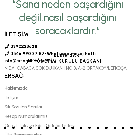
“Sana neden başardığını
değil,nasıl başardığını
soracaklardır.“
İLETİŞİM
03922236211
0546 990 37 87-Whatsapp mesaj hattı
BEKİR SARI
info@ersagkibris.com.tr
YÖNETİM KURULU BAŞKANI
NİDAİ CABACA SOK DÜKKAN:1 NO:3/A-2 ORTAKÖY/LEFKOŞA
ERSAĞ
Hakkımızda
İletişim
Sık Sorulan Sorular
Hesap Numaralarımız
Onaylı Takviye Edici Gıdalar Listesi
Ülke Promosyonları