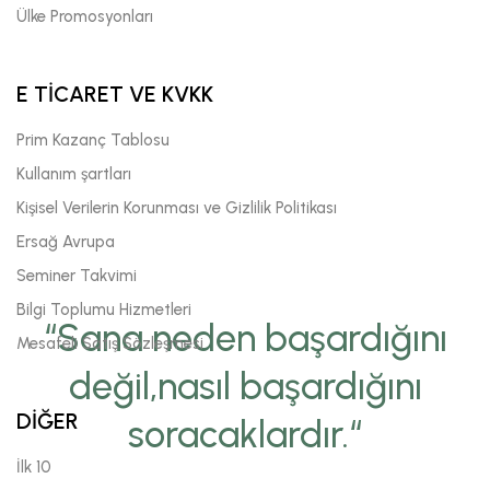
Ülke Promosyonları
E TİCARET VE KVKK
Prim Kazanç Tablosu
Kullanım şartları
Kişisel Verilerin Korunması ve Gizlilik Politikası
Ersağ Avrupa
Seminer Takvimi
Bilgi Toplumu Hizmetleri
“Sana neden başardığını
Mesafeli Satış Sözleşmesi
değil,nasıl başardığını
DİĞER
soracaklardır.“
İlk 10