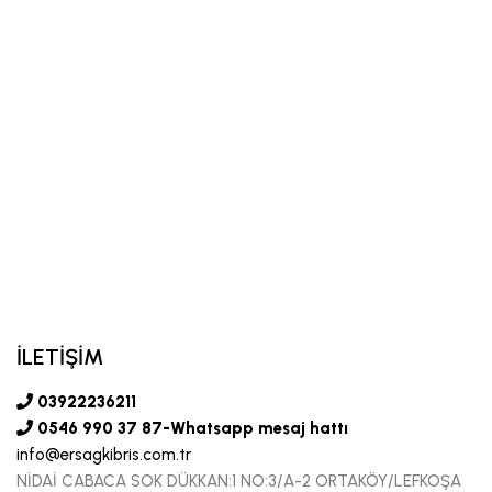
İLETİŞİM
03922236211
0546 990 37 87-Whatsapp mesaj hattı
info@ersagkibris.com.tr
NİDAİ CABACA SOK DÜKKAN:1 NO:3/A-2 ORTAKÖY/LEFKOŞA