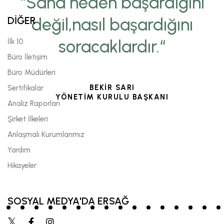
“Sana neden başardığını
DİĞER
değil,nasıl başardığını
soracaklardır.“
İlk 10
Büro İletişim
Büro Müdürleri
BEKİR SARI
Sertifikalar
YÖNETİM KURULU BAŞKANI
Analiz Raporları
Şirket İlkeleri
Anlaşmalı Kurumlarımız
Yardım
Hikayeler
SOSYAL MEDYA'DA ERSAĞ