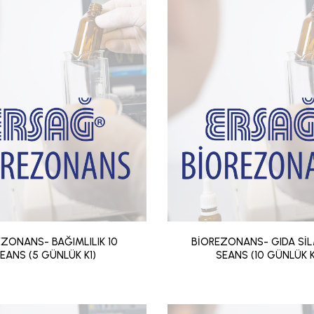
EZONANS- BAĞIMLILIK 10
BİOREZONANS- GIDA SİL
EANS (5 GÜNLÜK K1)
SEANS (10 GÜNLÜK K