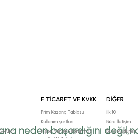
E TİCARET VE KVKK
DİĞER
Prim Kazanç Tablosu
İlk 10
Kullanım şartları
Büro İletişim
ana neden başardığını değil,na
Sorular
Kişisel Verilerin Korunması
Büro Müdürleri