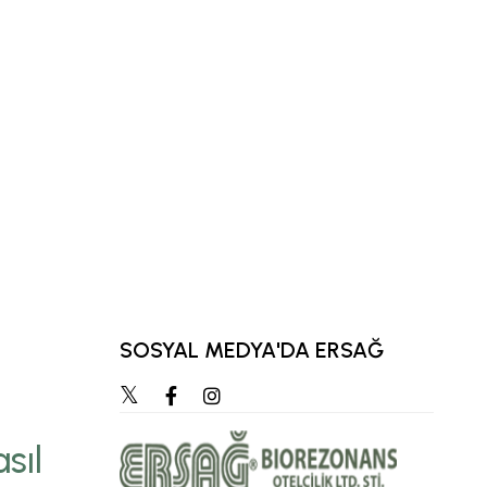
SOSYAL MEDYA'DA ERSAĞ
“Zihnimizde en çok ca
hedef, zamanla öz
sıl