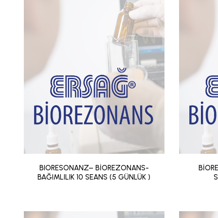
BIORESONANZ– BİOREZONANS-
BİOR
BAĞIMLILIK 10 SEANS (5 GÜNLÜK )
S