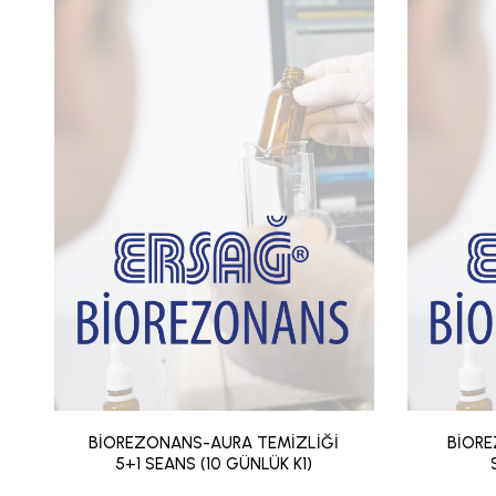
BİOREZONANS-AURA TEMİZLİĞİ
BİORE
5+1 SEANS (10 GÜNLÜK K1)