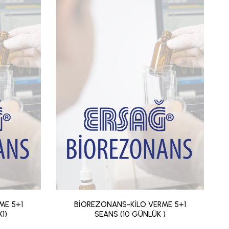
ME 5+1
BİOREZONANS-KİLO VERME 5+1
1)
SEANS (10 GÜNLÜK )