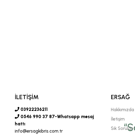
İLETİŞİM
ERSAĞ
03922236211
Hakkımızda
0546 990 37 87-Whatsapp mesaj
İletişim
vgili şirketimiz Ersağ' a
hattı
“S
Sık Sorulan 
info@ersagkibris.com.tr