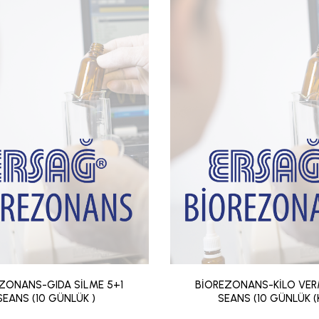
ZONANS-GIDA SİLME 5+1
BİOREZONANS-KİLO VER
SEANS (10 GÜNLÜK )
SEANS (10 GÜNLÜK (K