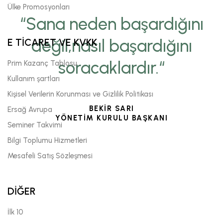
Ülke Promosyonları
“Sana neden başardığını
değil,nasıl başardığını
E TİCARET VE KVKK
soracaklardır.“
Prim Kazanç Tablosu
Kullanım şartları
Kişisel Verilerin Korunması ve Gizlilik Politikası
BEKİR SARI
Ersağ Avrupa
YÖNETİM KURULU BAŞKANI
Seminer Takvimi
Bilgi Toplumu Hizmetleri
Mesafeli Satış Sözleşmesi
DİĞER
İlk 10