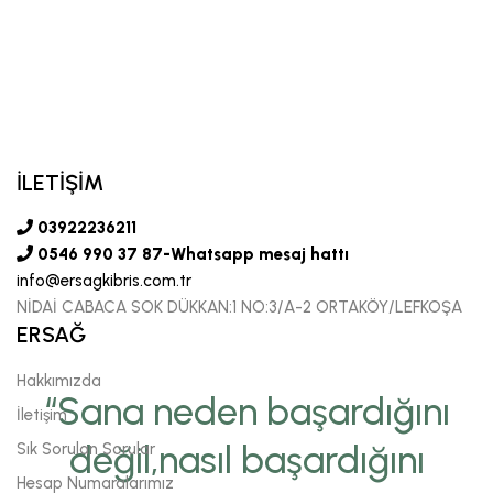
İLETİŞİM
03922236211
0546 990 37 87-Whatsapp mesaj hattı
info@ersagkibris.com.tr
NİDAİ CABACA SOK DÜKKAN:1 NO:3/A-2 ORTAKÖY/LEFKOŞA
ERSAĞ
Hakkımızda
“Sana neden başardığını
İletişim
değil,nasıl başardığını
Sık Sorulan Sorular
Hesap Numaralarımız