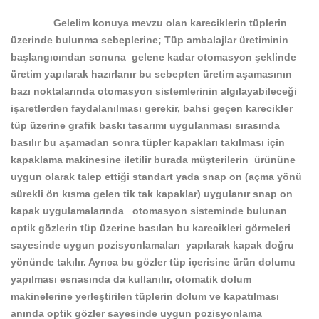
Gelelim konuya mevzu olan kareciklerin tüplerin
üzerinde bulunma sebeplerine; Tüp ambalajlar üretiminin
başlangıcından sonuna gelene kadar otomasyon şeklinde
üretim yapılarak hazırlanır bu sebepten üretim aşamasının
bazı noktalarında otomasyon sistemlerinin algılayabileceği
işaretlerden faydalanılması gerekir, bahsi geçen karecikler
tüp üzerine grafik baskı tasarımı uygulanması sırasında
basılır bu aşamadan sonra tüpler kapakları takılması için
kapaklama makinesine iletilir burada müşterilerin ürününe
uygun olarak talep ettiği standart yada snap on (açma yönü
sürekli ön kısma gelen tik tak kapaklar) uygulanır snap on
kapak uygulamalarında otomasyon sisteminde bulunan
optik gözlerin tüp üzerine basılan bu karecikleri görmeleri
sayesinde uygun pozisyonlamaları yapılarak kapak doğru
yönünde takılır. Ayrıca bu gözler tüp içerisine ürün dolumu
yapılması esnasında da kullanılır, otomatik dolum
makinelerine yerleştirilen tüplerin dolum
ve kapatılması
anında optik gözler sayesinde uygun pozisyonlama