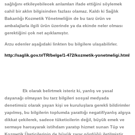
sağlığını etkileyebilecek anlamları ifade ettiğini söylemek
cahil bir aklın bilgisinden fazlası olamaz. Kaldı ki Sağlık
Bakanlığı Kozmetik Yönetmeliğin de bu tarz ürün ve
ambalajlarla ilgili ürün üzerinde ya da ekinde neler olması
gerektiğini çok net açıklamıştır.
Arzu edenler aşağıdaki linkten bu bilgilere ulaşabilirler.
http://saglik.gov.tr/TR/belge/1-472/kozmetik-yonetmeligi.html
Ek olarak belirtmek isteriz ki, yanlış ve yasal
dayanağı olmayan bu tarz bilgileri sosyal medyada
denetimsiz olarak yayan kişi ve kuruluşlara gerekli bildirimler
yapılmış, bu bilgilerin toplumda yarattığı negatif/yanlış algıya
dikkat çekilerek, sadece tüketicilerin değil, büyük emek ve
sermaye harcayarak istihdam yaratıp hizmet sunan Tüp ve
Kozmetik Üreticilerinin de büyük zarar gördüğü iletilmiştir.