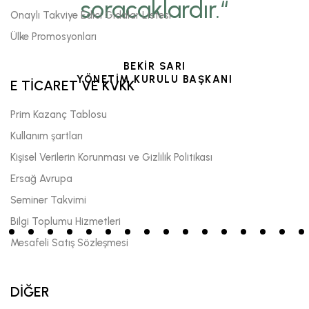
soracaklardır.“
Onaylı Takviye Edici Gıdalar Listesi
Ülke Promosyonları
BEKİR SARI
YÖNETİM KURULU BAŞKANI
E TİCARET VE KVKK
Prim Kazanç Tablosu
Kullanım şartları
Kişisel Verilerin Korunması ve Gizlilik Politikası
Ersağ Avrupa
Seminer Takvimi
Bilgi Toplumu Hizmetleri
Mesafeli Satış Sözleşmesi
DİĞER